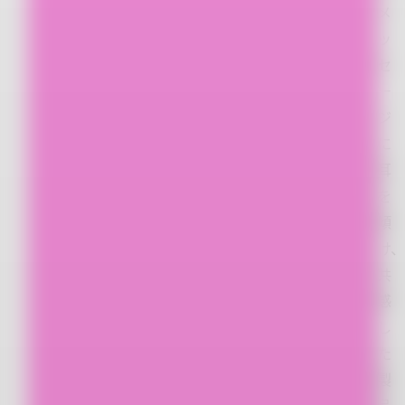
メ
ッ
セ
ー
ジ
に
耳
を
傾
け、
共
感
し
た
製