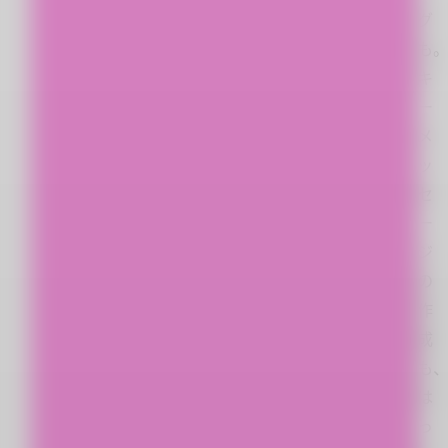
グ
も
キ
ー
メ
ッ
セ
ー
ジ
の
作
成
も
は
っ