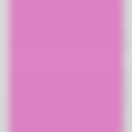
い
て
く
れ
ま
す。
一
か
ら
の
ブ
ラ
ン
デ