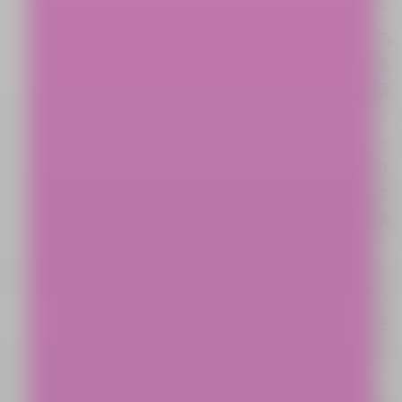
で
す。
英
語
で
も
日
本
語
で
も
お
任
せ
く