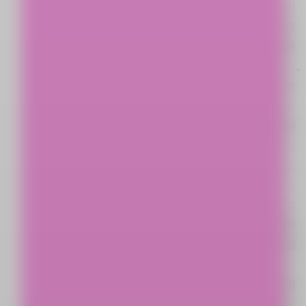
の
改
善
も
息
を
呑
む
よ
う
な
動
画
の
撮
影