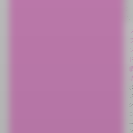
だ
さ
い