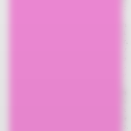
て
く
れ
ま
す。
ブ
ラ
ン
ド
に
興
味
を
持
ち