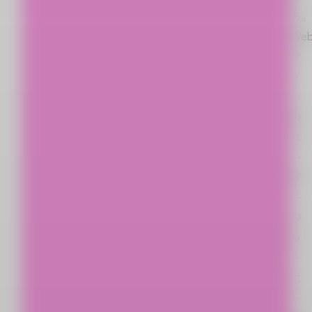
も
We
サ
イ
ト
の
ユ
ー
ザ
ー
ジ
ャ
ー
ニ
ー