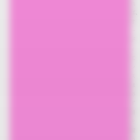
れ
ば
オ
ー
デ
ィ
エ
ン
ス
は
必
ず
目
を
留
め