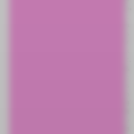
も
こ
れ
ら
す
べ
て、
私
た
ち
の
得
意
分
野