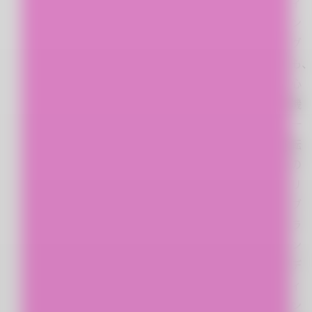
ィ
ン
グ
も
心
機
一
転
の
リ
ブ
ラ
ン
デ
ィ
ン