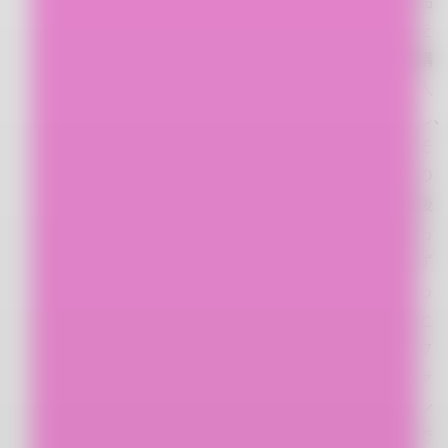
品
を
購
入
し
そ
の
後
も
ず
っ
と
フ
ァ
ン
で