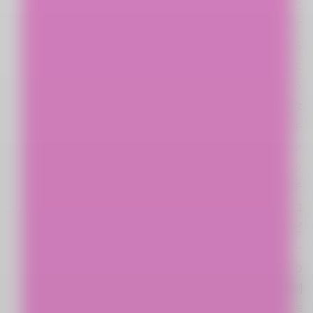
と
す
る
よ
う
な
キ
ャ
ッ
チ
コ
ピ
ー
の
制
作