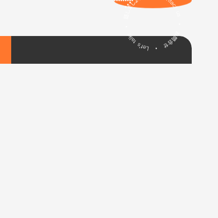
プロジェクト
サービス
アイデア
弊社について
ろしくお願いします！
e to meet you!
Nice to 
お問合せ
ろしくお願いします！
1992年の創立以来、日本の「優れたクリエ